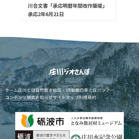
川合文書「承応明暦年間改作築堤」
加越能
承応2年6月21日
ホーム
庄川とは
自然
歴史
絵図・VR
動画
四季と庄川
ツアー
コンテンツ検索
お知らせ
サイトマップ
利用規約