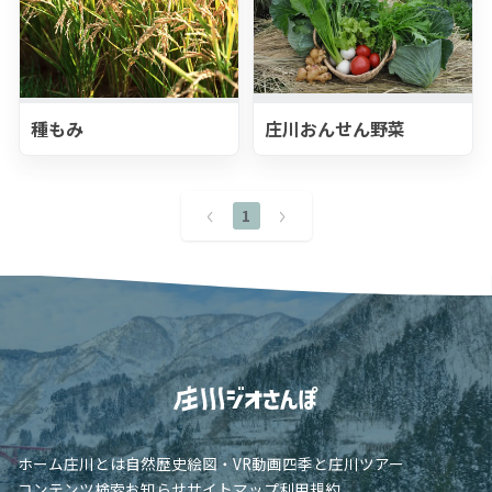
種もみ
庄川おんせん野菜
1
ホーム
庄川とは
自然
歴史
絵図・VR
動画
四季と庄川
ツアー
コンテンツ検索
お知らせ
サイトマップ
利用規約