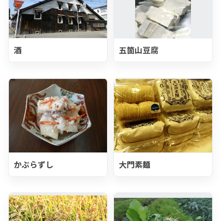
酒
五箇山豆腐
かぶらずし
大門素麺