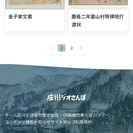
金子家文書
慶長二年里山村等検地打
渡状
1
2
ホーム
庄川とは
自然
歴史
絵図・VR
動画
四季と庄川
ツアー
コンテンツ検索
お知らせ
サイトマップ
利用規約