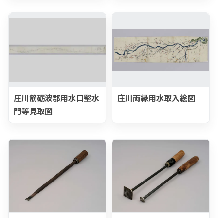
庄川筋砺波郡用水口堅水
庄川両縁用水取入絵図
門等見取図