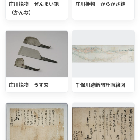
庄川挽物 ぜんまい鉋
庄川挽物 からかさ鉋
（かんな）
庄川挽物 うす刃
千保川跡新開計画絵図