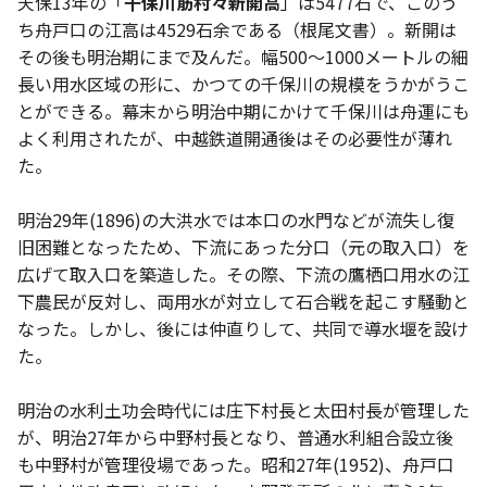
天保13年の「
千保川筋村々新開高
」は5477石で、このう
ち舟戸口の江高は4529石余である（根尾文書）。新開は
その後も明治期にまで及んだ。幅500～1000メートルの細
長い用水区域の形に、かつての千保川の規模をうかがうこ
とができる。幕末から明治中期にかけて千保川は舟運にも
よく利用されたが、中越鉄道開通後はその必要性が薄れ
た。
明治29年(1896)の大洪水では本口の水門などが流失し復
旧困難となったため、下流にあった分口（元の取入口）を
広げて取入口を築造した。その際、下流の鷹栖口用水の江
下農民が反対し、両用水が対立して石合戦を起こす騒動と
なった。しかし、後には仲直りして、共同で導水堰を設け
た。
明治の水利土功会時代には庄下村長と太田村長が管理した
が、明治27年から中野村長となり、普通水利組合設立後
も中野村が管理役場であった。昭和27年(1952)、舟戸口