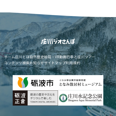
ホーム
庄川とは
自然
歴史
絵図・VR
動画
四季と庄川
ツアー
コンテンツ検索
お知らせ
サイトマップ
利用規約