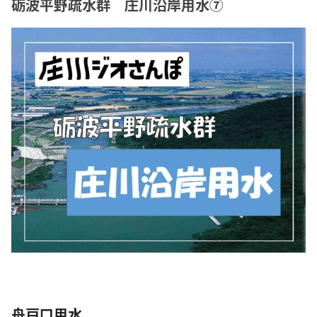
砺波平野疏水群 庄川沿岸用水⑦
舟戸口用水