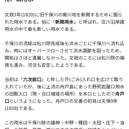
文政3年(1820)に旧千保川の廃川地を新開するために掘ら
れた用水である。俗に「
新開用水
」と呼ばれ、庄川沿岸諸
用水の中で最も新しい用水である。
千保川の流域は松川除完成後も洪水ごとに千保川へ流れ込
み、時にはオーバーフローさせて洪水調節を図ったため、
開拓はさほど進展しなかった。文政のころには松川除の補
強も進み、河況も安定したようである。
当初は「
六次郎口
」と称した芥(ごみ)入れ口を広げて取り
入れていたが、後に上流の舟戸島にあった野尻岩屋口用水
の旧取入口（現・合口堰堤の場所）を本口としたので
舟戸
口
というようになった。舟戸口の文書の初見は天保9年
(1838)である。
この用水は千保川跡の雄神・中野・種田・太田・庄下・油